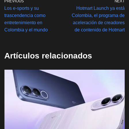
PREVIOUS
NEXT
Los e-sports y su
Hotmart Launch ya está
trascendencia como
Colombia, el programa de
entretenimiento en
aceleración de creadores
Colombia y el mundo
de contenido de Hotmart
Artículos relacionados