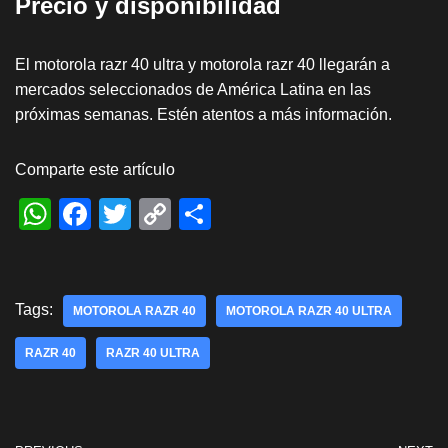
Precio y disponibilidad
El motorola razr 40 ultra y motorola razr 40 llegarán a
mercados seleccionados de América Latina en las
próximas semanas. Estén atentos a más información.
Comparte este artículo
W
F
T
C
S
h
a
wi
o
h
at
c
tt
p
ar
s
e
er
y
e
Tags:
MOTOROLA RAZR 40
MOTOROLA RAZR 40 ULTRA
A
b
Li
RAZR 40
RAZR 40 ULTRA
p
o
n
p
o
k
k