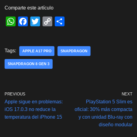
Comparte este artículo
W
F
T
C
S
h
a
wi
o
h
at
c
tt
p
ar
s
e
er
y
e
Tags:
APPLE A17 PRO
SNAPDRAGON
A
b
Li
SNAPDRAGON 8 GEN 3
p
o
n
p
o
k
k
PREVIOUS
NEXT
Apple sigue en problemas:
PlayStation 5 Slim es
iOS 17.0.3 no reduce la
oficial: 30% más compacta
temperatura del iPhone 15
y con unidad Blu-ray con
diseño modular