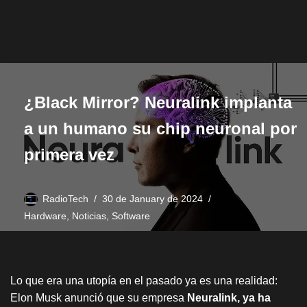
¿Black Mirror? Neuralink implanta
a un humano su chip neuronal por
primera vez
RadioTech
30 de January de 2024
Hardware
,
Noticias
,
Software
Lo que era una utopía en el pasado ya es una realidad:
Elon Musk anunció que su empresa
Neuralink, ya ha