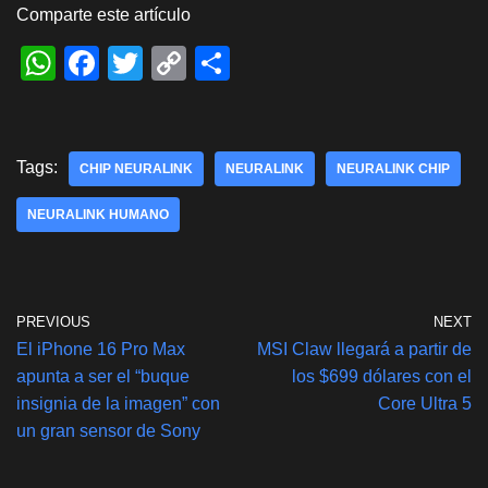
Comparte este artículo
W
F
T
C
S
h
a
wi
o
h
at
c
tt
p
ar
s
e
er
y
e
Tags:
CHIP NEURALINK
NEURALINK
NEURALINK CHIP
A
b
Li
NEURALINK HUMANO
p
o
n
p
o
k
k
PREVIOUS
NEXT
El iPhone 16 Pro Max
MSI Claw llegará a partir de
apunta a ser el “buque
los $699 dólares con el
insignia de la imagen” con
Core Ultra 5
un gran sensor de Sony