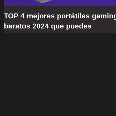
TOP 4 mejores portátiles gamin
baratos 2024 que puedes
comprar
RadioTech
30 de January de 2024
Portátiles
,
Gangazos
Si cuentas con un presupuesto entre los 800 y 1000
dólares y buscas uno de los mejores portátiles gamin
baratos 2024 con especificaciones de última generaci
llegaste al lugar correcto,…
Leer más