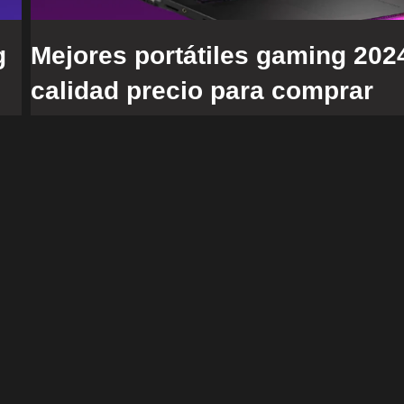
g
Mejores portátiles gaming 202
calidad precio para comprar
RadioTech
17 de December de 2023
Gangazos
,
Portátiles
Si estás buscando los mejores portátiles gaming 2
última generación con procesadores recientes, gráf
Nvidia RTX de la serie 4000, buena ventilación y lo
g
último en especificaciones, llegaste al…
Leer más
ón