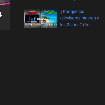
¿Por qué los
4
televisores mueren a
los 2 años? (Así
puedes evitarlo)
024 de
ica
¡Únete a la comunidad!