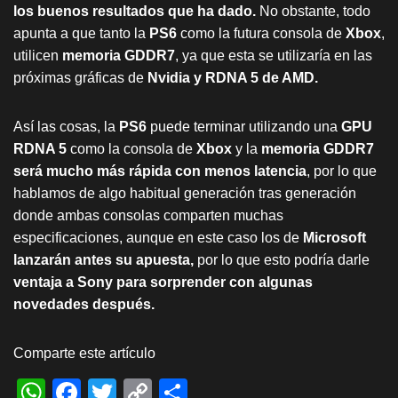
los buenos resultados que ha dado.
No obstante, todo
apunta a que tanto la
PS6
como la futura consola de
Xbox
,
utilicen
memoria GDDR7
, ya que esta se utilizaría en las
próximas gráficas de
Nvidia y RDNA 5 de AMD.
Así las cosas, la
PS6
puede terminar utilizando una
GPU
RDNA 5
como la consola de
Xbox
y la
memoria
GDDR7
será mucho más rápida con menos latencia
, por lo que
hablamos de algo habitual generación tras generación
donde ambas consolas comparten muchas
especificaciones, aunque en este caso los de
Microsoft
lanzarán antes su apuesta,
por lo que esto podría darle
ventaja a Sony para sorprender con algunas
novedades después.
Comparte este artículo
W
F
T
C
S