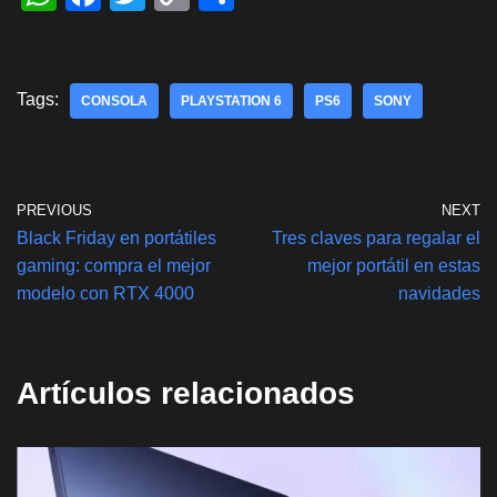
h
a
wi
o
h
at
c
tt
p
ar
s
e
er
y
e
Tags:
CONSOLA
PLAYSTATION 6
PS6
SONY
A
b
Li
p
o
n
p
o
k
PREVIOUS
NEXT
k
Black Friday en portátiles
Tres claves para regalar el
gaming: compra el mejor
mejor portátil en estas
modelo con RTX 4000
navidades
Artículos relacionados