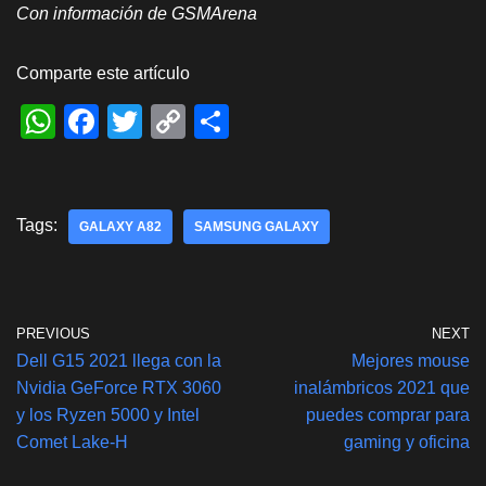
Con información de GSMArena
Comparte este artículo
W
F
T
C
S
h
a
wi
o
h
at
c
tt
p
ar
s
e
er
y
e
Tags:
GALAXY A82
SAMSUNG GALAXY
A
b
Li
p
o
n
p
o
k
PREVIOUS
NEXT
k
Dell G15 2021 llega con la
Mejores mouse
Nvidia GeForce RTX 3060
inalámbricos 2021 que
y los Ryzen 5000 y Intel
puedes comprar para
Comet Lake-H
gaming y oficina