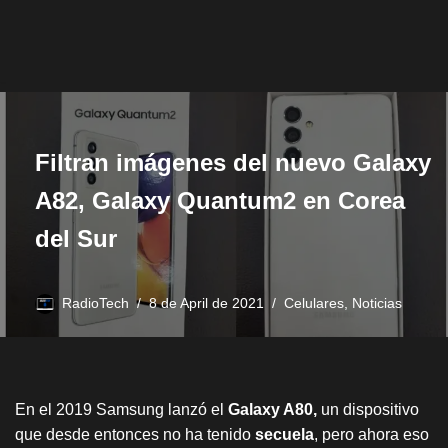
Filtran imágenes del nuevo Galaxy
A82, Galaxy Quantum2 en Corea
del Sur
RadioTech
8 de April de 2021
Celulares
,
Noticias
En el 2019 Samsung lanzó el
Galaxy A80,
un dispositivo
que desde entonces no ha tenido
secuela
, pero ahora eso