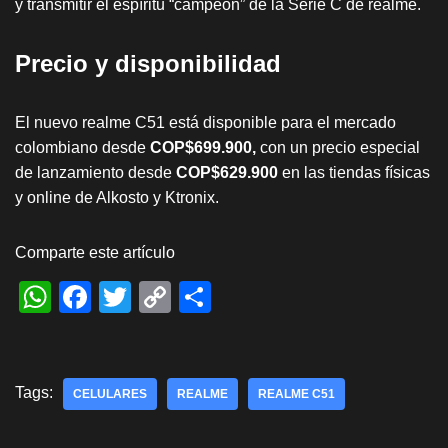
y transmitir el espíritu “campeón” de la Serie C de realme.
Precio y disponibilidad
El nuevo realme C51 está disponible para el mercado
colombiano desde
COP$699.900,
con un precio especial
de lanzamiento desde
COP$629.900
en las tiendas físicas
y online de Alkosto y Ktronix.
Comparte este artículo
W
F
T
C
S
h
a
wi
o
h
at
c
tt
p
ar
s
e
er
y
e
Tags:
CELULARES
REALME
REALME C51
A
b
Li