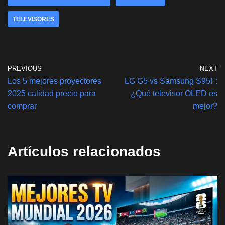
p
o
n
TELEVISORES
p
o
k
k
PREVIOUS
NEXT
Los 5 mejores proyectores
LG G5 vs Samsung S95F:
2025 calidad precio para
¿Qué televisor OLED es
comprar
mejor?
Artículos relacionados