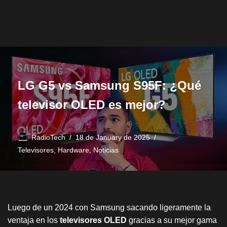
LG G5 vs Samsung S95F: ¿Qué
televisor OLED es mejor?
RadioTech
18 de January de 2025
Televisores
,
Hardware
,
Noticias
Luego de un 2024 con Samsung sacando ligeramente la
ventaja en los
televisores OLED
gracias a su mejor gama