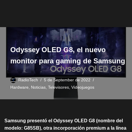
Odyssey OLED G8, el nuevo
monitor para gaming de Samsung
RadioTech
5 de September de 2022
Hardware
,
Noticias
,
Televisores
,
Videojuegos
Samsung presentó el Odyssey OLED G8 (nombre del
modelo: G85SB), otra incorporación premium a la línea