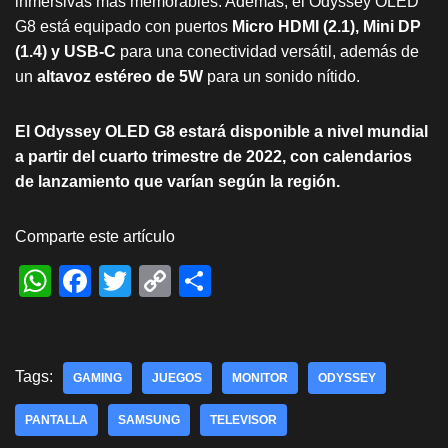
inmersivas más memorables. Además, el Odyssey OLED
G8 está equipado con puertos
Micro HDMI (2.1), Mini DP
(1.4) y USB-C
para una conectividad versátil, además de
un
altavoz estéreo de 5W
para un sonido nítido.
El Odyssey OLED G8 estará disponible a nivel mundial
a partir del cuarto trimestre de 2022, con calendarios
de lanzamiento que varían según la región.
Comparte este artículo
W
F
T
C
S
h
a
wi
o
h
at
c
tt
p
ar
s
e
er
y
e
Tags:
GAMING
JUEGOS
MONITOR
ODYSSEY
A
b
Li
PANTALLA
SAMSUNG
TELEVISOR
p
o
n