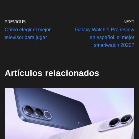
p
o
k
k
PREVIOUS
NEXT
Cómo elegir el mejor
Galaxy Watch 5 Pro review
televisor para jugar
en español: el mejor
smartwatch 2022?
Artículos relacionados