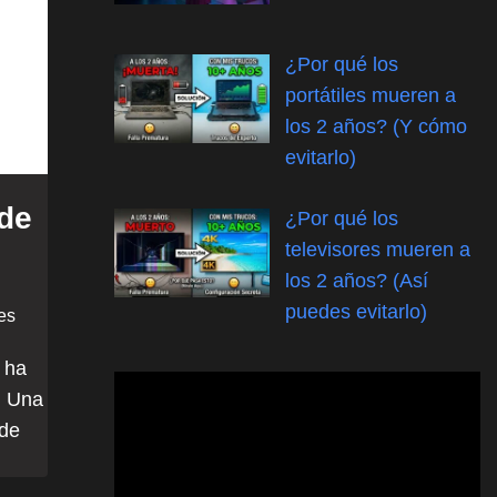
¿Por qué los
portátiles mueren a
los 2 años? (Y cómo
evitarlo)
de
¿Por qué los
televisores mueren a
los 2 años? (Así
puedes evitarlo)
es
 ha
. Una
sde