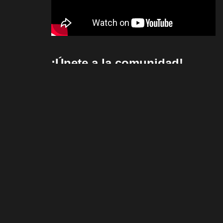
¡Únete a la comunidad!
Noticias
vivo V70 y vivo 70 FE
llegan a Colombia
con gran autonomía y
carga rápida
ColorOS 15, más IA y