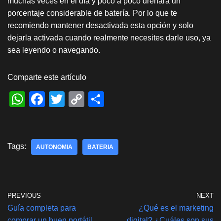
muchas veces en el día y poco a poco drenará un
porcentaje considerable de batería. Por lo que te
recomiendo mantener desactivada esta opción y solo
dejarla activada cuando realmente necesites darle uso, ya
sea leyendo o navegando.
Comparte este artículo
W
F
T
C
S
h
a
wi
o
h
at
c
tt
p
ar
s
e
er
y
e
Tags:
AUTONOMIA
BATERIA
A
b
Li
p
o
n
p
o
k
PREVIOUS
NEXT
k
Guía completa para
¿Qué es el marketing
comprar un buen portátil
digital? ¿Cuáles son sus