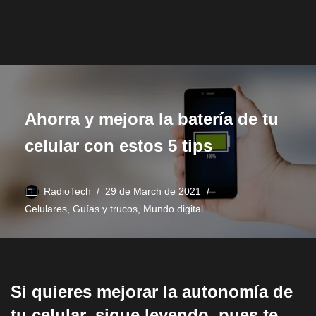
Ahorra y mejora la batería de tu
celular con estos 5 tips
RadioTech
29 de March de 2021
Celulares
,
Guías y trucos
,
Mundo digital
Si quieres mejorar la autonomía de
tu celular, sigue leyendo, pues te