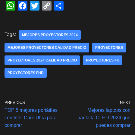
W
F
T
C
S
h
a
wi
o
h
at
c
tt
p
ar
s
e
er
y
e
Tags:
MEJORES PROYECTORES 2024
A
b
Li
MEJORES PROYECTORES CALIDAD PRECIO
PROYECTORES
p
o
n
PROYECTORES 2024 CALIDAD PRECIO
p
o
k
PROYECTORES 4K
k
PROYECTORES FHD
PREVIOUS
NEXT
TOP 5 mejores portátiles
Mejores laptops con
con Intel Core Ultra para
pantalla OLED 2024 que
comprar
puedes comprar