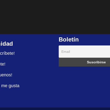
Boletín
idad
críbete!
te!
uenos!
 me gusta