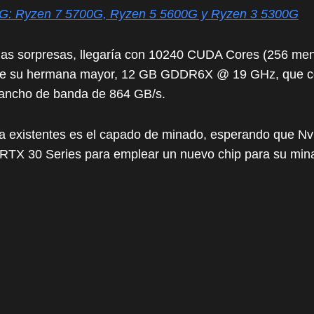
G: Ryzen 7 5700G, Ryzen 5 5600G y Ryzen 3 5300G
has sorpresas, llegaría con 10240 CUDA Cores (256 me
a de su hermana mayor, 12 GB GDDR6X @ 19 GHz, que 
 ancho de banda de 864 GB/s.
a existentes es el capado de minado, esperando que Nv
e RTX 30 Series para emplear un nuevo chip para su min