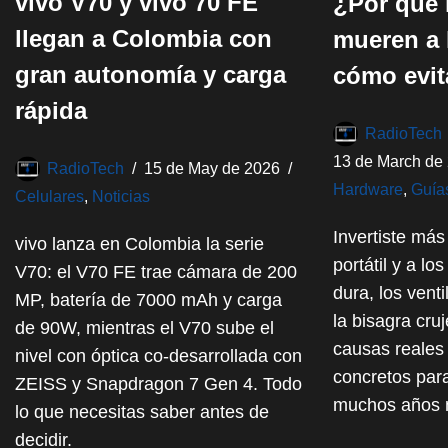
vivo V70 y vivo 70 FE
¿Por qué l
llegan a Colombia con
mueren a 
gran autonomía y carga
cómo evit
rápida
RadioTech
13 de March de
RadioTech
15 de May de 2026
Hardware
,
Guías
Celulares
,
Noticias
Invertiste más
vivo lanza en Colombia la serie
portátil y a lo
V70: el V70 FE trae cámara de 200
dura, los vent
MP, batería de 7000 mAh y carga
la bisagra cru
de 90W, mientras el V70 sube el
causas reales
nivel con óptica co-desarrollada con
concretos para
ZEISS y Snapdragon 7 Gen 4. Todo
muchos años 
lo que necesitas saber antes de
decidir.