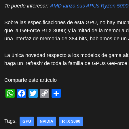
Te puede interesar:
AMD lanza sus APUs Ryzen 5000
Sobre las especificaciones de esta GPU, no hay muc
que la GeForce RTX 3090) y la mitad de la memori
una interfaz de memoria de 384 bits, hablamos de un
La única novedad respecto a los modelos de gama alt
haga un ‘refresh’ de toda la familia de GPUs GeForc
Comparte este artículo
W
F
T
C
S
h
a
wi
o
h
at
c
tt
p
ar
s
e
er
y
e
Tags:
GPU
NVIDIA
RTX 3060