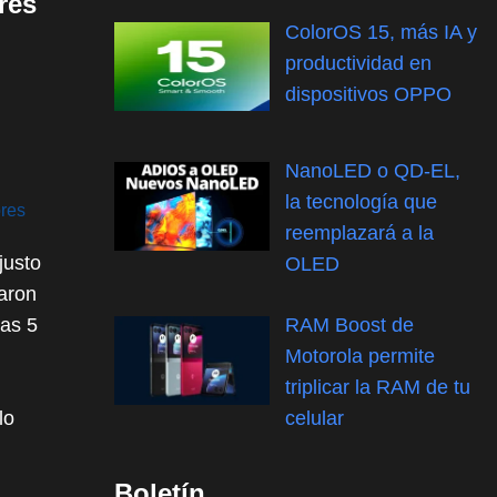
res
ColorOS 15, más IA y
?
productividad en
dispositivos OPPO
NanoLED o QD-EL,
la tecnología que
ores
reemplazará a la
justo
OLED
aron
las 5
RAM Boost de
Motorola permite
triplicar la RAM de tu
lo
celular
Boletín