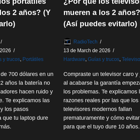
os portátiles
¿Por qué los televiso
los 2 años? (Y
mueren a los 2 años
arlo)
(Así puedes evitarlo)
RadioTech
 2026
13 de March de 2026
 y trucos
,
Portátiles
Hardware
,
Guías y trucos
,
Televis
 de 700 dólares en un
Compraste un televisor caro y 
s 2 años la batería no
al acabarse la garantía empez
iladores hacen ruido y
los problemas. Te explicamos 
je. Te explicamos las
razones reales por las que los
 y los pasos
televisores modernos fallan
 que tu laptop dure
prematuramente y cómo evitar
más.
para que el tuyo dure 10 años.