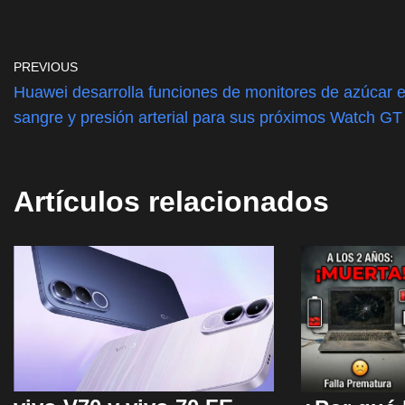
A
b
Li
p
o
n
p
o
k
PREVIOUS
k
Huawei desarrolla funciones de monitores de azúcar 
sangre y presión arterial para sus próximos Watch GT
Artículos relacionados