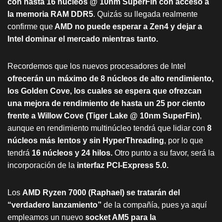
con hasta 16 núcleos @ 10nm SuperFin con acceso a
la memoria RAM DDR5
. Quizás su llegada realmente
confirme que
AMD no puede esperar a Zen4 y dejar a
Intel dominar el mercado mientras tanto.
Recordemos que los nuevos procesadores de Intel
ofrecerán un máximo de 8 núcleos de alto rendimiento,
los Golden Cove, los cuales se espera que ofrezcan
una mejora de rendimiento de hasta un 25 por ciento
frente a Willow Cove (Tiger Lake @ 10nm SuperFin)
,
aunque en rendimiento multinúcleo tendrá que lidiar con
8
núcleos más lentos y sin HyperThreading
, por lo que
tendrá
16 núcleos y 24 hilos.
Otro punto a su favor, será la
incorporación de la
interfaz PCI-Express 5.0.
Los
AMD Ryzen 7000 (Raphael) se tratarán del
“verdadero lanzamiento”
de la compañía, pues ya aquí
empleamos un nuevo
socket AM5 para la