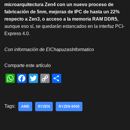
microarquitectura Zen4 con un nuevo proceso de
fabricación de 5nm, mejoras de IPC de hasta un 22%
respecto a Zen3, o acceso a la memoria RAM DDR5,
aunque eso sí, se quedarán estancados en la interfaz PCI-
Express 4.0.
Con información de ElChapuzasInformatico
Comparte este artículo
W
F
T
C
S
h
a
wi
o
h
at
c
tt
p
ar
s
e
er
y
e
Tags:
AMD
RYZEN
RYZEN 6000
A
b
Li
p
o
n