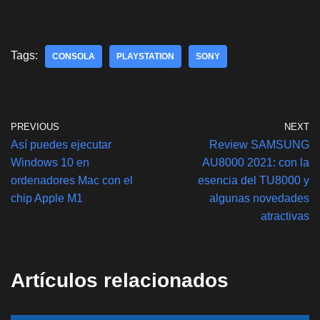
h
a
wi
o
h
at
c
tt
p
ar
s
e
er
y
e
Tags:
CONSOLA
PLAYSTATION
SONY
A
b
Li
p
o
n
p
o
k
PREVIOUS
NEXT
k
Así puedes ejecutar
Review SAMSUNG
Windows 10 en
AU8000 2021: con la
ordenadores Mac con el
esencia del TU8000 y
chip Apple M1
algunas novedades
atractivas
Artículos relacionados