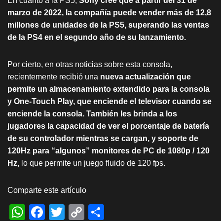
En cuanto a la PS5,
Sony cree que a partir del 31 de
marzo de 2022, la compañía puede vender más de 12,8
millones de unidades de la PS5, superando las ventas
de la PS4 en el segundo año de su lanzamiento.
Por cierto, en otras noticias sobre esta consola,
recientemente recibió una
nueva actualización que
permite un almacenamiento extendido para la consola
y One-Touch Play, que enciende el televisor cuando se
enciende la consola. También les brinda a los
jugadores la capacidad de ver el porcentaje de batería
de su controlador mientras se cargan, y soporte de
120Hz para “algunos” monitores de PC de 1080p / 120
Hz,
lo que permite un juego fluido de 120 fps.
Comparte este artículo
W
F
T
C
S